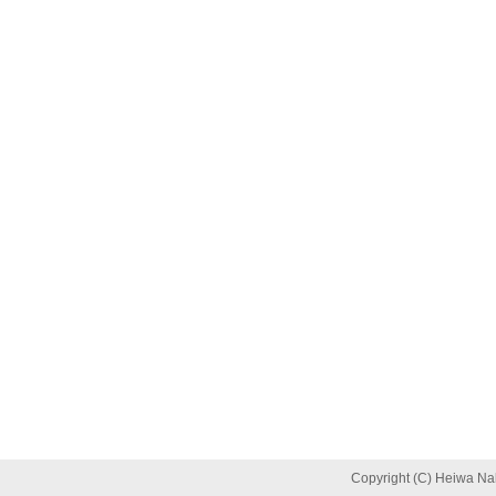
Copyright (C) Heiwa Nak